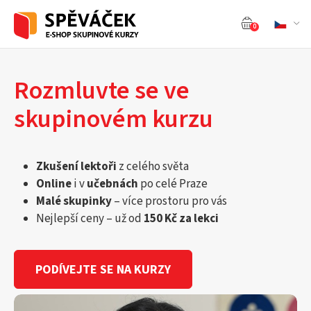
0
Rozmluvte se ve
skupinovém kurzu
Zkušení lektoři
z celého světa
Online
i v
učebnách
po celé Praze
Malé skupinky
– více prostoru pro vás
Nejlepší ceny – už od
150 Kč za lekci
PODÍVEJTE SE NA KURZY