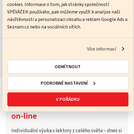
cookies. Informace o tom, jak stránky společností
Ware Neil
SPĚVÁČEK používáte, pak můžeme využít k analýze naší
návštěvnosti a personalizaci obsahu a reklam Google Ads a
No pressure, just practice – I’ll help you get better every lesson.
Seznam.cz nebo na sociálních sítích.
ZOBRAZIT KURZY
Více informací
ODMÍTNOUT
PODROBNÉ NASTAVENÍ
V POŘÁDKU
Vyzkoušejte Katalog lektorů
on-line
Individuální výuka s lektory z celého světa – dnes si