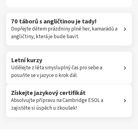
70 táborů s angličtinou je tady!
Dopřejte dětem prázdniny plné her, kamarádů a
angličtiny, která je bude bavit.
Letní kurzy
Udělejte z léta smysluplný čas pro sebe a
posuňte se v jazyce o krok dál.
Získejte jazykový certifikát
Absolvujte přípravu na Cambridge ESOL a
zajistěte si úspěch u zkoušek!