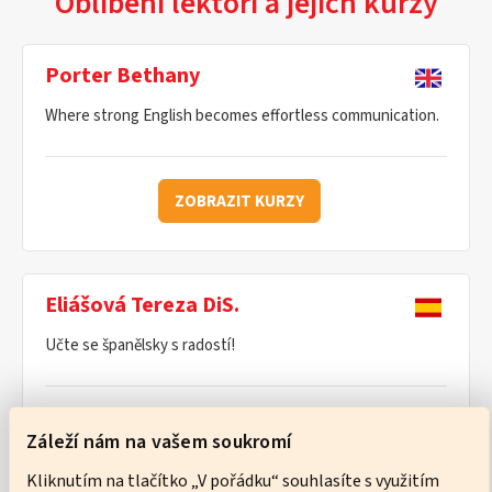
Oblíbení lektoři a jejich kurzy
Porter Bethany
Where strong English becomes effortless communication.
ZOBRAZIT KURZY
Eliášová Tereza DiS.
Učte se španělsky s radostí!
ZOBRAZIT KURZY
Záleží nám na vašem soukromí
Kliknutím na tlačítko „V pořádku“ souhlasíte s využitím