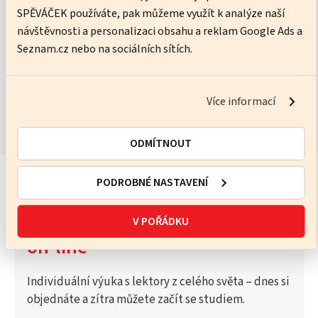
SPĚVÁČEK používáte, pak můžeme využít k analýze naší
No pressure, just practice – I’ll help you get better every lesson.
návštěvnosti a personalizaci obsahu a reklam Google Ads a
Seznam.cz nebo na sociálních sítích.
ZOBRAZIT KURZY
Více informací
ODMÍTNOUT
PODROBNÉ NASTAVENÍ
Vyzkoušejte Katalog lektorů
V POŘÁDKU
on-line
Individuální výuka s lektory z celého světa – dnes si
objednáte a zítra můžete začít se studiem.