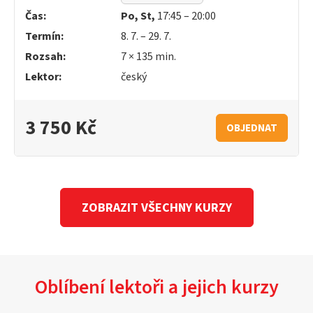
Čas:
Po, St,
17:45 – 20:00
Termín:
8. 7. – 29. 7.
Rozsah:
7 × 135 min.
Lektor:
český
3 750 Kč
OBJEDNAT
ZOBRAZIT VŠECHNY KURZY
Oblíbení lektoři a jejich kurzy