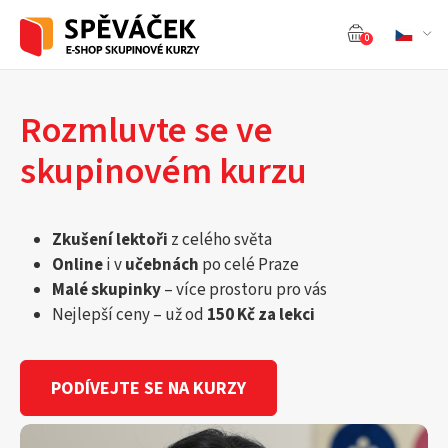
0
Rozmluvte se ve
skupinovém kurzu
Zkušení lektoři
z celého světa
Online
i v
učebnách
po celé Praze
Malé skupinky
– více prostoru pro vás
Nejlepší ceny – už od
150 Kč za lekci
PODÍVEJTE SE NA KURZY