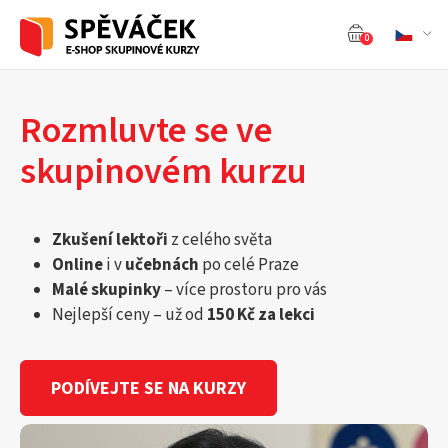
0
Rozmluvte se ve
skupinovém kurzu
Zkušení lektoři
z celého světa
Online
i v
učebnách
po celé Praze
Malé skupinky
– více prostoru pro vás
Nejlepší ceny – už od
150 Kč za lekci
PODÍVEJTE SE NA KURZY