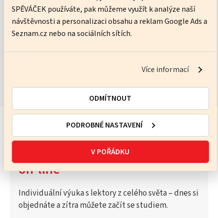
SPĚVÁČEK používáte, pak můžeme využít k analýze naší
No pressure, just practice – I’ll help you get better every lesson.
návštěvnosti a personalizaci obsahu a reklam Google Ads a
Seznam.cz nebo na sociálních sítích.
ZOBRAZIT KURZY
Více informací
ODMÍTNOUT
PODROBNÉ NASTAVENÍ
Vyzkoušejte Katalog lektorů
V POŘÁDKU
on-line
Individuální výuka s lektory z celého světa – dnes si
objednáte a zítra můžete začít se studiem.