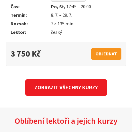
Čas:
Po, St,
17:45 – 20:00
Termín:
8. 7. – 29. 7.
Rozsah:
7 × 135 min.
Lektor:
český
3 750 Kč
OBJEDNAT
ZOBRAZIT VŠECHNY KURZY
Oblíbení lektoři a jejich kurzy