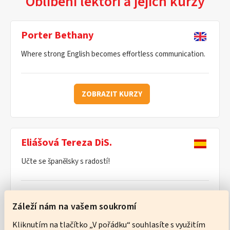
Oblíbení lektoři a jejich kurzy
Porter Bethany
Where strong English becomes effortless communication.
ZOBRAZIT KURZY
Eliášová Tereza DiS.
Učte se španělsky s radostí!
ZOBRAZIT KURZY
Záleží nám na vašem soukromí
Kliknutím na tlačítko „V pořádku“ souhlasíte s využitím