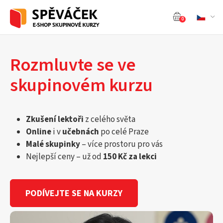
0
Rozmluvte se ve
skupinovém kurzu
Zkušení lektoři
z celého světa
Online
i v
učebnách
po celé Praze
Malé skupinky
– více prostoru pro vás
Nejlepší ceny – už od
150 Kč za lekci
PODÍVEJTE SE NA KURZY