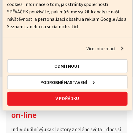
cookies. Informace o tom, jak stránky společností
Ware Neil
SPĚVÁČEK používáte, pak můžeme využít k analýze naší
návštěvnosti a personalizaci obsahu a reklam Google Ads a
No pressure, just practice – I’ll help you get better every lesson.
Seznam.cz nebo na sociálních sítích.
ZOBRAZIT KURZY
Více informací
ODMÍTNOUT
PODROBNÉ NASTAVENÍ
V POŘÁDKU
Vyzkoušejte Katalog lektorů
on-line
Individuální výuka s lektory z celého světa – dnes si