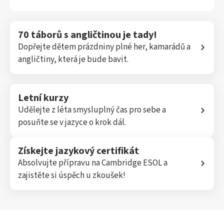
70 táborů s angličtinou je tady!
Dopřejte dětem prázdniny plné her, kamarádů a
angličtiny, která je bude bavit.
Letní kurzy
Udělejte z léta smysluplný čas pro sebe a
posuňte se v jazyce o krok dál.
Získejte jazykový certifikát
Absolvujte přípravu na Cambridge ESOL a
zajistěte si úspěch u zkoušek!