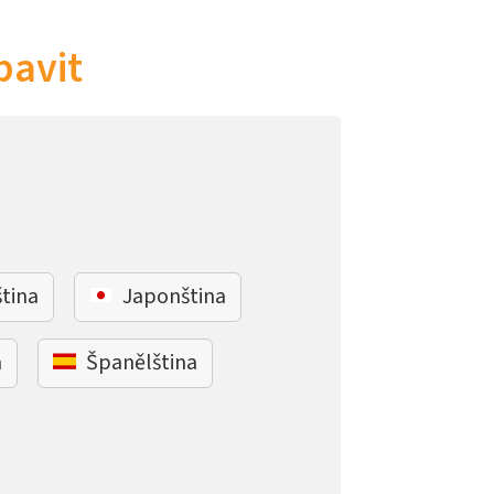
bavit
ština
Japonština
a
Španělština