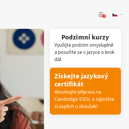
0
Podzimní kurzy
Využijte podzim smysluplně
a posuňte se v jazyce o krok
dál.
Získejte jazykový
certifikát
Absolvujte přípravu na
Cambridge ESOL a zajistěte
si úspěch u zkoušek!