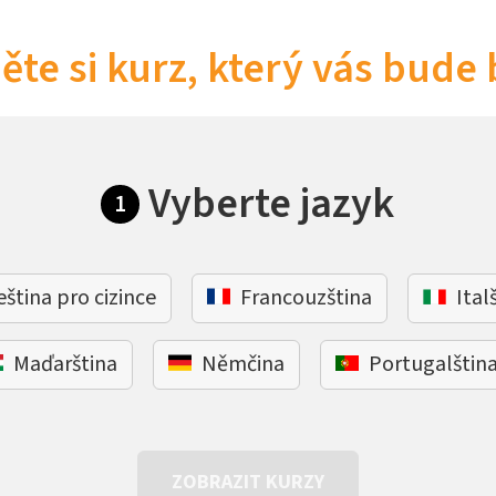
ěte si kurz, který vás bude 
Vyberte jazyk
1
eština pro cizince
Francouzština
Ital
Maďarština
Němčina
Portugalštin
ZOBRAZIT KURZY