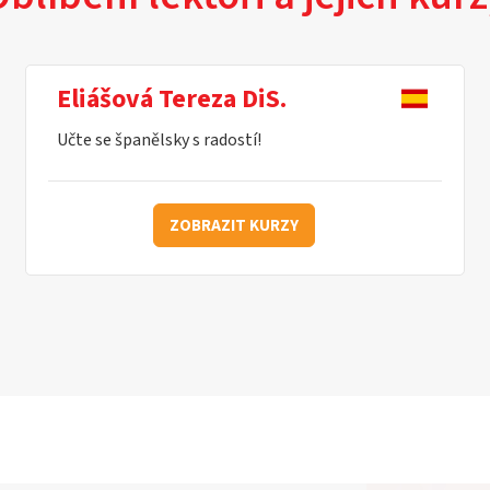
Eliášová Tereza DiS.
Učte se španělsky s radostí!
ZOBRAZIT KURZY