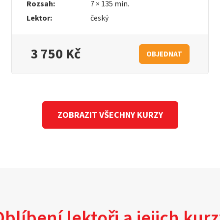
Rozsah:
7 × 135 min.
Lektor:
český
3 750 Kč
OBJEDNAT
ZOBRAZIT VŠECHNY KURZY
blíbení lektoři a jejich kur