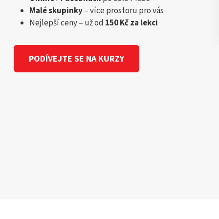
Malé skupinky
– více prostoru pro vás
Nejlepší ceny – už od
150 Kč za lekci
PODÍVEJTE SE NA KURZY