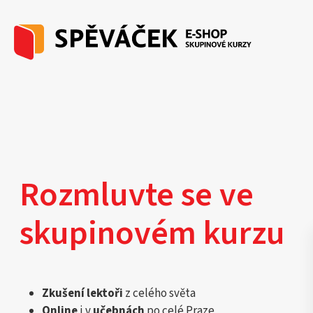
Rozmluvte se ve
skupinovém kurzu
Zkušení lektoři
z celého světa
Online
i v
učebnách
po celé Praze