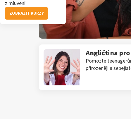
z mluvení.
ZOBRAZIT KURZY
Angličtina pr
Pomozte teenagerům 
přirozeněji a sebejistě