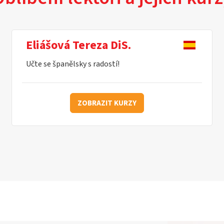
Eliášová Tereza DiS.
Učte se španělsky s radostí!
ZOBRAZIT KURZY