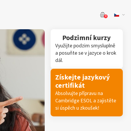
0
Podzimní kurzy
Využijte podzim smysluplně
a posuňte se v jazyce o krok
dál.
Získejte jazykový
certifikát
Absolvujte přípravu na
Cambridge ESOL a zajistěte
si úspěch u zkoušek!