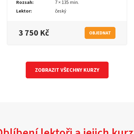
Rozsah:
7 × 135 min.
Lektor:
český
3 750 Kč
OBJEDNAT
ZOBRAZIT VŠECHNY KURZY
blíbení lektoři a jejich kur