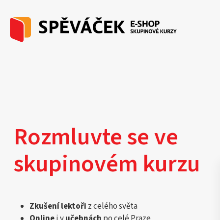
Rozmluvte se ve
skupinovém kurzu
Zkušení lektoři
z celého světa
Online
i v
učebnách
po celé Praze