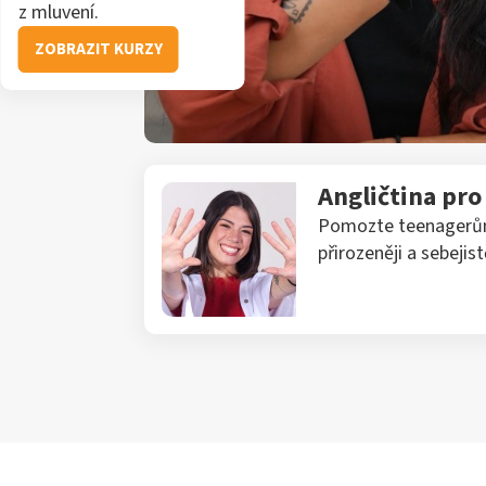
z mluvení.
ZOBRAZIT KURZY
Angličtina pr
Pomozte teenagerům 
přirozeněji a sebejistě