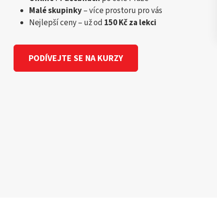
Malé skupinky
– více prostoru pro vás
Nejlepší ceny – už od
150 Kč za lekci
PODÍVEJTE SE NA KURZY