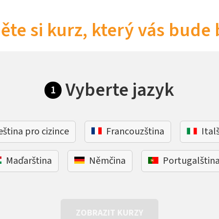
ěte si kurz, který vás bude 
Vyberte jazyk
1
eština pro cizince
Francouzština
Ital
Maďarština
Němčina
Portugalštin
ZOBRAZIT KURZY