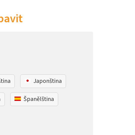
bavit
ština
Japonština
a
Španělština