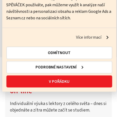
SPĚVÁČEK používáte, pak můžeme využít k analýze naší
No pressure, just practice – I’ll help you get better every lesson.
návštěvnosti a personalizaci obsahu a reklam Google Ads a
Seznam.cz nebo na sociálních sítích.
ZOBRAZIT KURZY
Více informací
ODMÍTNOUT
PODROBNÉ NASTAVENÍ
Vyzkoušejte Katalog lektorů
V POŘÁDKU
on-line
Individuální výuka s lektory z celého světa – dnes si
objednáte a zítra můžete začít se studiem.