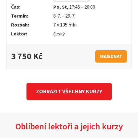
Čas:
Po, St,
17:45 – 20:00
Termín:
8. 7. – 29. 7.
Rozsah:
7 × 135 min.
Lektor:
český
3 750 Kč
OBJEDNAT
ZOBRAZIT VŠECHNY KURZY
Oblíbení lektoři a jejich kurzy