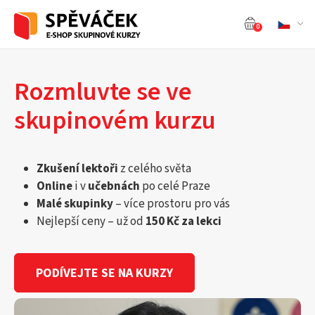
0
Rozmluvte se ve
skupinovém kurzu
Zkušení lektoři
z celého světa
Online
i v
učebnách
po celé Praze
Malé skupinky
– více prostoru pro vás
Nejlepší ceny – už od
150 Kč za lekci
PODÍVEJTE SE NA KURZY