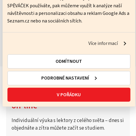
SPĚVÁČEK používáte, pak můžeme využít k analýze naší
No pressure, just practice – I’ll help you get better every lesson.
návštěvnosti a personalizaci obsahu a reklam Google Ads a
Seznam.cz nebo na sociálních sítích.
ZOBRAZIT KURZY
Více informací
ODMÍTNOUT
PODROBNÉ NASTAVENÍ
Vyzkoušejte Katalog lektorů
V POŘÁDKU
on-line
Individuální výuka s lektory z celého světa – dnes si
objednáte a zítra můžete začít se studiem.