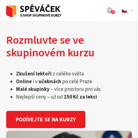
0
Rozmluvte se ve
skupinovém kurzu
Zkušení lektoři
z celého světa
Online
i v
učebnách
po celé Praze
Malé skupinky
– více prostoru pro vás
Nejlepší ceny – už od
150 Kč za lekci
PODÍVEJTE SE NA KURZY