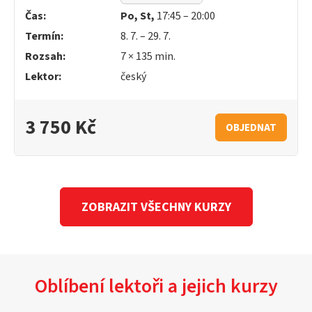
Čas:
Po, St,
17:45 – 20:00
Termín:
8. 7. – 29. 7.
Rozsah:
7 × 135 min.
Lektor:
český
3 750 Kč
OBJEDNAT
ZOBRAZIT VŠECHNY KURZY
Oblíbení lektoři a jejich kurzy