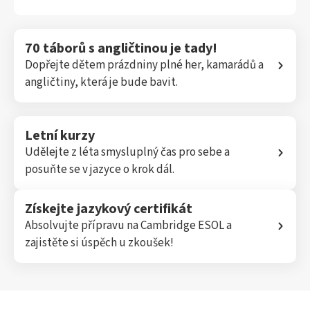
70 táborů s angličtinou je tady!
Dopřejte dětem prázdniny plné her, kamarádů a
angličtiny, která je bude bavit.
Letní kurzy
Udělejte z léta smysluplný čas pro sebe a
posuňte se v jazyce o krok dál.
Získejte jazykový certifikát
Absolvujte přípravu na Cambridge ESOL a
zajistěte si úspěch u zkoušek!