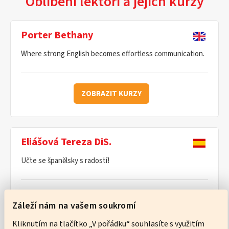
Oblíbení lektoři a jejich kurzy
Porter Bethany
Where strong English becomes effortless communication.
ZOBRAZIT KURZY
Eliášová Tereza DiS.
Učte se španělsky s radostí!
ZOBRAZIT KURZY
Záleží nám na vašem soukromí
Kliknutím na tlačítko „V pořádku“ souhlasíte s využitím