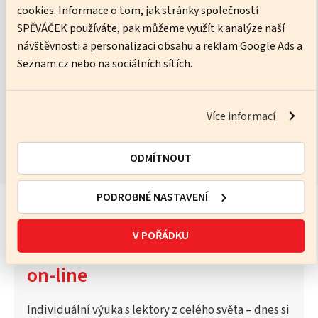
cookies. Informace o tom, jak stránky společností
Ware Neil
SPĚVÁČEK používáte, pak můžeme využít k analýze naší
návštěvnosti a personalizaci obsahu a reklam Google Ads a
No pressure, just practice – I’ll help you get better every lesson.
Seznam.cz nebo na sociálních sítích.
ZOBRAZIT KURZY
Více informací
ODMÍTNOUT
PODROBNÉ NASTAVENÍ
V POŘÁDKU
Vyzkoušejte Katalog lektorů
on-line
Individuální výuka s lektory z celého světa – dnes si