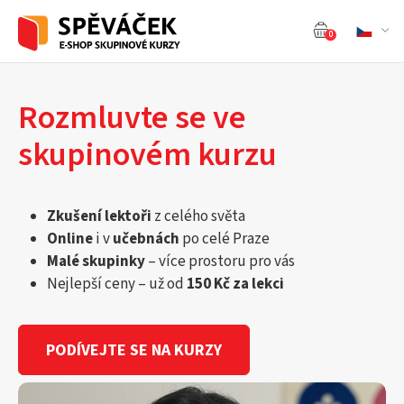
0
Rozmluvte se ve
skupinovém kurzu
Zkušení lektoři
z celého světa
Online
i v
učebnách
po celé Praze
Malé skupinky
– více prostoru pro vás
Nejlepší ceny – už od
150 Kč za lekci
PODÍVEJTE SE NA KURZY