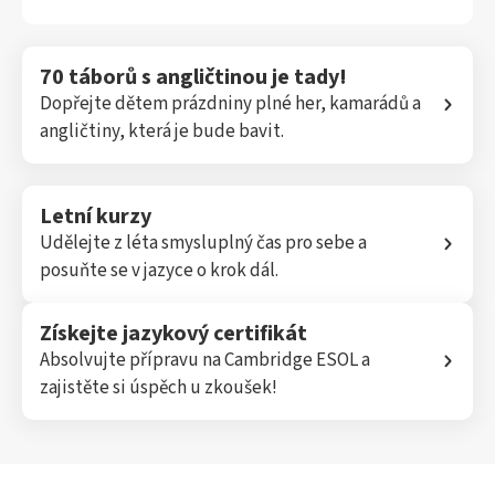
70 táborů s angličtinou je tady!
Dopřejte dětem prázdniny plné her, kamarádů a
angličtiny, která je bude bavit.
Letní kurzy
Udělejte z léta smysluplný čas pro sebe a
posuňte se v jazyce o krok dál.
Získejte jazykový certifikát
Absolvujte přípravu na Cambridge ESOL a
zajistěte si úspěch u zkoušek!