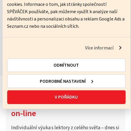
cookies. Informace o tom, jak stránky společností
Ware Neil
SPĚVÁČEK používáte, pak můžeme využít k analýze naší
návštěvnosti a personalizaci obsahu a reklam Google Ads a
No pressure, just practice – I’ll help you get better every lesson.
Seznam.cz nebo na sociálních sítích.
ZOBRAZIT KURZY
Více informací
ODMÍTNOUT
PODROBNÉ NASTAVENÍ
V POŘÁDKU
Vyzkoušejte Katalog lektorů
on-line
Individuální výuka s lektory z celého světa – dnes si