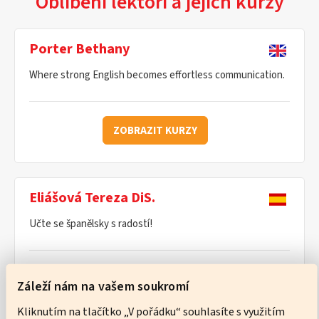
Oblíbení lektoři a jejich kurzy
Porter Bethany
Where strong English becomes effortless communication.
ZOBRAZIT KURZY
Eliášová Tereza DiS.
Učte se španělsky s radostí!
ZOBRAZIT KURZY
Záleží nám na vašem soukromí
Kliknutím na tlačítko „V pořádku“ souhlasíte s využitím