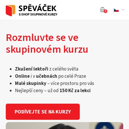
0
Rozmluvte se ve
skupinovém kurzu
Zkušení lektoři
z celého světa
Online
i v
učebnách
po celé Praze
Malé skupinky
– více prostoru pro vás
Nejlepší ceny – už od
150 Kč za lekci
PODÍVEJTE SE NA KURZY