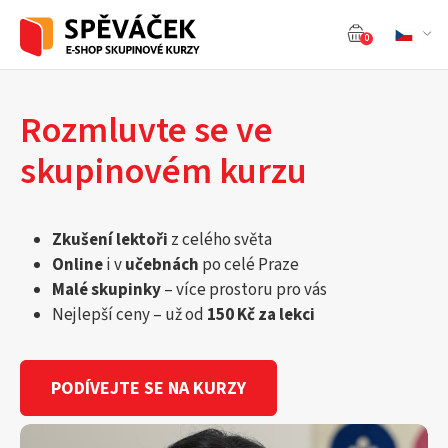
0
Rozmluvte se ve
skupinovém kurzu
Zkušení lektoři
z celého světa
Online
i v
učebnách
po celé Praze
Malé skupinky
– více prostoru pro vás
Nejlepší ceny – už od
150 Kč za lekci
PODÍVEJTE SE NA KURZY