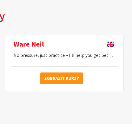
zy
Ware Neil
No pressure, just practice – I’ll help you get better every lesson.
ZOBRAZIT KURZY