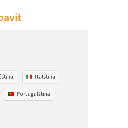
bavit
éština
Italština
Portugalština