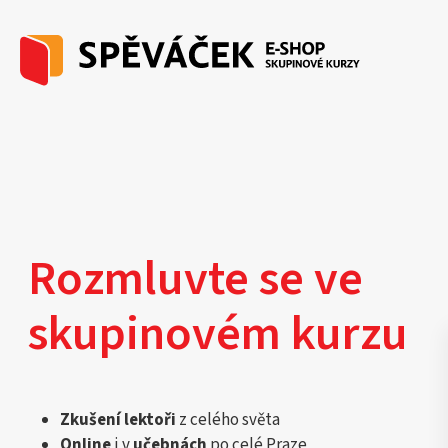
Rozmluvte se ve
skupinovém kurzu
Zkušení lektoři
z celého světa
Online
i v
učebnách
po celé Praze