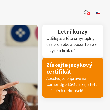
0
Letní kurzy
Udělejte z léta smysluplný
čas pro sebe a posuňte se v
jazyce o krok dál.
Získejte jazykový
certifikát
Absolvujte přípravu na
Cambridge ESOL a zajistěte
si úspěch u zkoušek!