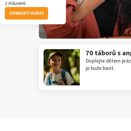
z mluvení.
ZOBRAZIT KURZY
70 táborů s an
Dopřejte dětem prázd
je bude bavit.