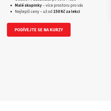
Malé skupinky
– více prostoru pro vás
Nejlepší ceny – už od
150 Kč za lekci
PODÍVEJTE SE NA KURZY