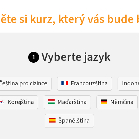
ěte si kurz, který vás bude 
Vyberte jazyk
1
Čeština pro cizince
Francouzština
Indon
Korejština
Maďarština
Němčina
Španělština