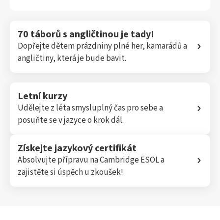
70 táborů s angličtinou je tady!
Dopřejte dětem prázdniny plné her, kamarádů a
angličtiny, která je bude bavit.
Letní kurzy
Udělejte z léta smysluplný čas pro sebe a
posuňte se v jazyce o krok dál.
Získejte jazykový certifikát
Absolvujte přípravu na Cambridge ESOL a
zajistěte si úspěch u zkoušek!