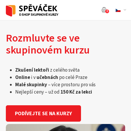
0
Rozmluvte se ve
skupinovém kurzu
Zkušení lektoři
z celého světa
Online
i v
učebnách
po celé Praze
Malé skupinky
– více prostoru pro vás
Nejlepší ceny – už od
150 Kč za lekci
PODÍVEJTE SE NA KURZY