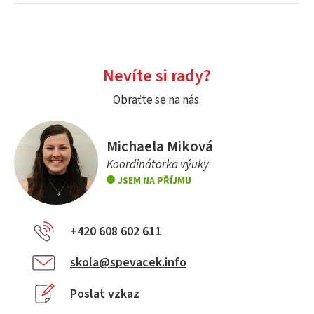
Nevíte si rady?
Obraťte se na nás.
Michaela Miková
Koordinátorka výuky
JSEM NA PŘÍJMU
+420 608 602 611
skola@spevacek.info
Poslat vzkaz