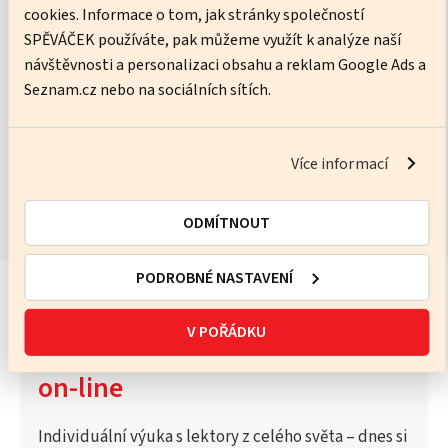
cookies. Informace o tom, jak stránky společností
Ware Neil
SPĚVÁČEK používáte, pak můžeme využít k analýze naší
návštěvnosti a personalizaci obsahu a reklam Google Ads a
No pressure, just practice – I’ll help you get better every lesson.
Seznam.cz nebo na sociálních sítích.
ZOBRAZIT KURZY
Více informací
ODMÍTNOUT
PODROBNÉ NASTAVENÍ
V POŘÁDKU
Vyzkoušejte Katalog lektorů
on-line
Individuální výuka s lektory z celého světa – dnes si