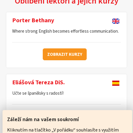
Oblíbení lektoři a jejich kurzy
Porter Bethany
Where strong English becomes effortless communication.
ZOBRAZIT KURZY
Eliášová Tereza DiS.
Učte se španělsky s radostí!
ZOBRAZIT KURZY
Záleží nám na vašem soukromí
Kliknutím na tlačítko „V pořádku“ souhlasíte s využitím