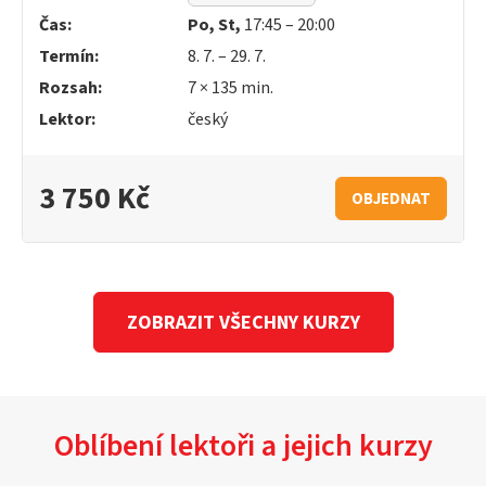
Čas:
Po, St,
17:45 – 20:00
Termín:
8. 7. – 29. 7.
Rozsah:
7 × 135 min.
Lektor:
český
3 750 Kč
OBJEDNAT
ZOBRAZIT VŠECHNY KURZY
Oblíbení lektoři a jejich kurzy