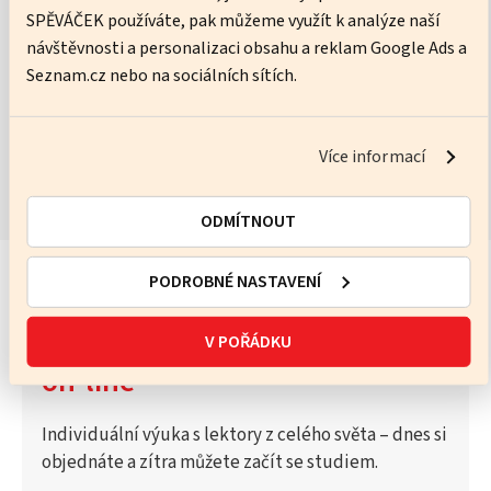
SPĚVÁČEK používáte, pak můžeme využít k analýze naší
No pressure, just practice – I’ll help you get better every lesson.
návštěvnosti a personalizaci obsahu a reklam Google Ads a
Seznam.cz nebo na sociálních sítích.
ZOBRAZIT KURZY
Více informací
ODMÍTNOUT
PODROBNÉ NASTAVENÍ
Vyzkoušejte Katalog lektorů
V POŘÁDKU
on-line
Individuální výuka s lektory z celého světa – dnes si
objednáte a zítra můžete začít se studiem.