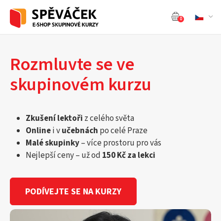
0
Rozmluvte se ve
skupinovém kurzu
Zkušení lektoři
z celého světa
Online
i v
učebnách
po celé Praze
Malé skupinky
– více prostoru pro vás
Nejlepší ceny – už od
150 Kč za lekci
PODÍVEJTE SE NA KURZY