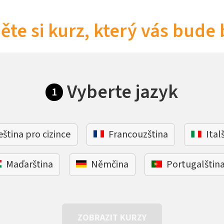
ěte si kurz, který vás bude 
Vyberte jazyk
1
eština pro cizince
Francouzština
Ital
Maďarština
Němčina
Portugalštin
ZOBRAZIT KURZY