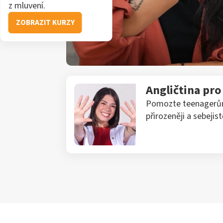
z mluvení.
ZOBRAZIT KURZY
Angličtina pr
Pomozte teenagerům 
přirozeněji a sebejistě