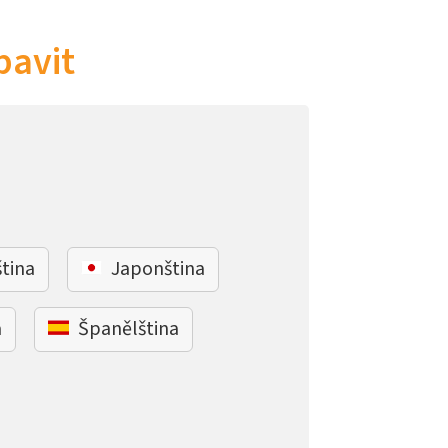
bavit
ština
Japonština
a
Španělština