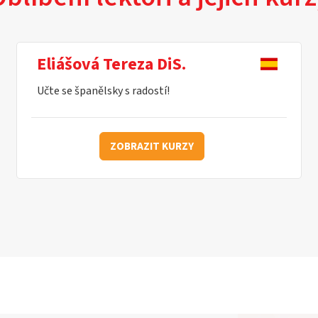
Eliášová Tereza DiS.
Učte se španělsky s radostí!
ZOBRAZIT KURZY