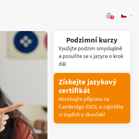
0
Podzimní kurzy
Využijte podzim smysluplně
a posuňte se v jazyce o krok
dál.
Získejte jazykový
certifikát
Absolvujte přípravu na
Cambridge ESOL a zajistěte
si úspěch u zkoušek!