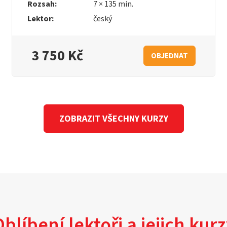
Rozsah:
7 × 135 min.
Lektor:
český
3 750 Kč
OBJEDNAT
ZOBRAZIT VŠECHNY KURZY
blíbení lektoři a jejich kur