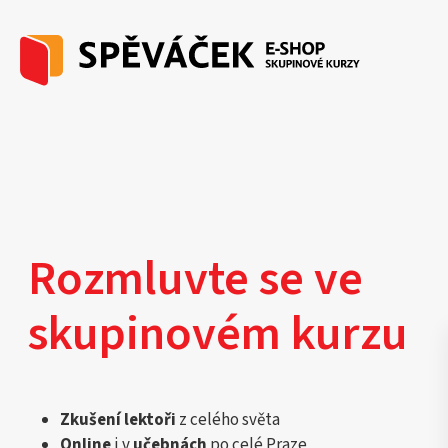
Rozmluvte se ve
skupinovém kurzu
Zkušení lektoři
z celého světa
Online
i v
učebnách
po celé Praze