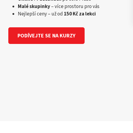
Malé skupinky
– více prostoru pro vás
Nejlepší ceny – už od
150 Kč za lekci
PODÍVEJTE SE NA KURZY