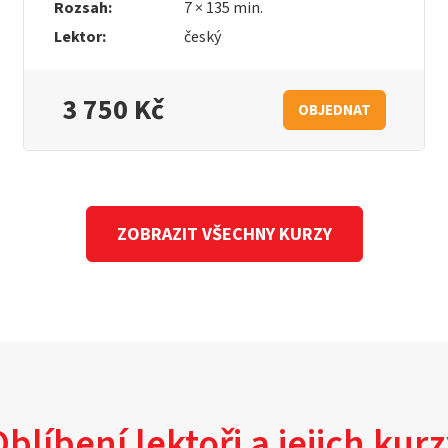
Rozsah:
7 × 135 min.
Lektor:
český
3 750 Kč
OBJEDNAT
ZOBRAZIT VŠECHNY KURZY
blíbení lektoři a jejich kur