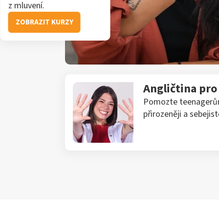
z mluvení.
ZOBRAZIT KURZY
Angličtina pr
Pomozte teenagerům 
přirozeněji a sebejistě