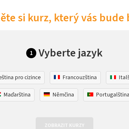
ěte si kurz, který vás bude 
Vyberte jazyk
1
eština pro cizince
Francouzština
Ital
Maďarština
Němčina
Portugalštin
ZOBRAZIT KURZY