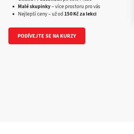
Malé skupinky
– více prostoru pro vás
Nejlepší ceny – už od
150 Kč za lekci
PODÍVEJTE SE NA KURZY