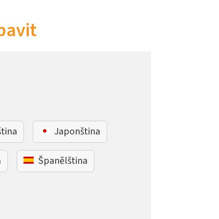
bavit
ština
Japonština
a
Španělština