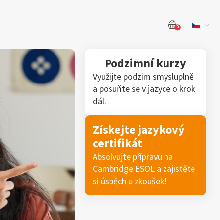
0
Podzimní kurzy
Využijte podzim smysluplně
a posuňte se v jazyce o krok
dál.
Získejte jazykový
certifikát
Absolvujte přípravu na
Cambridge ESOL a zajistěte
si úspěch u zkoušek!