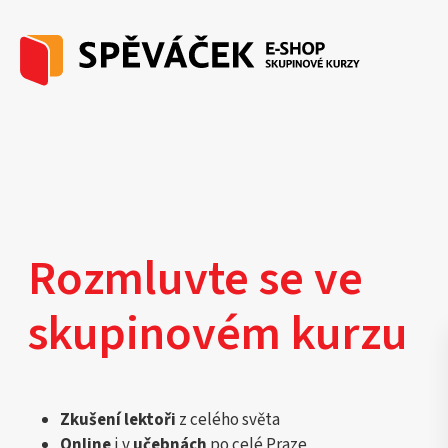
Rozmluvte se ve
skupinovém kurzu
Zkušení lektoři
z celého světa
Online
i v
učebnách
po celé Praze