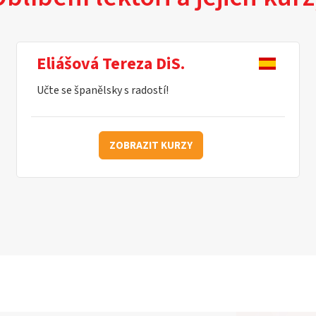
Eliášová Tereza DiS.
Učte se španělsky s radostí!
ZOBRAZIT KURZY