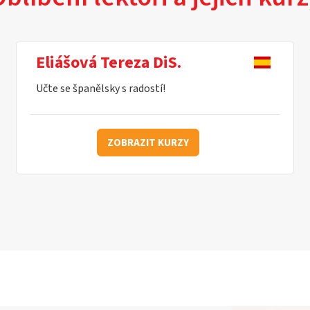
Eliášová Tereza DiS.
Učte se španělsky s radostí!
ZOBRAZIT KURZY