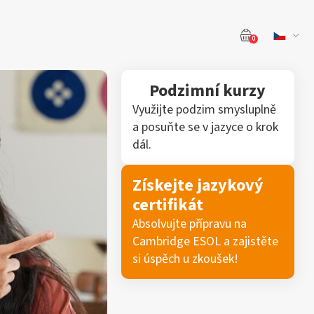
0
Podzimní kurzy
Využijte podzim smysluplně
a posuňte se v jazyce o krok
dál.
Získejte jazykový
certifikát
Absolvujte přípravu na
Cambridge ESOL a zajistěte
si úspěch u zkoušek!