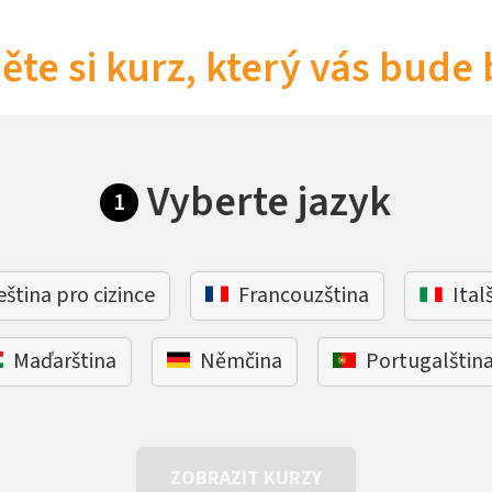
ěte si kurz, který vás bude 
Vyberte jazyk
1
eština pro cizince
Francouzština
Ital
Maďarština
Němčina
Portugalštin
ZOBRAZIT KURZY