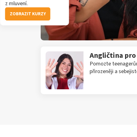
z mluvení.
ZOBRAZIT KURZY
Angličtina pr
Pomozte teenagerům 
přirozeněji a sebejistě