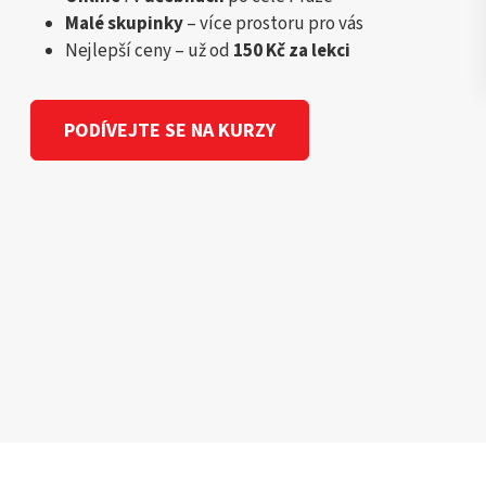
Malé skupinky
– více prostoru pro vás
Nejlepší ceny – už od
150 Kč za lekci
PODÍVEJTE SE NA KURZY