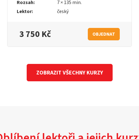
Rozsah:
7 × 135 min.
Lektor:
český
3 750 Kč
OBJEDNAT
ZOBRAZIT VŠECHNY KURZY
blíbení lektoři a jejich kur