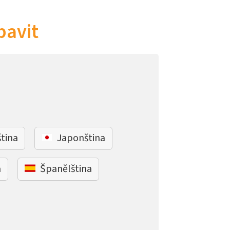
bavit
ština
Japonština
a
Španělština