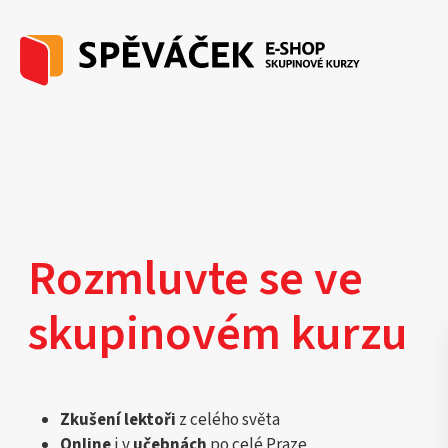
Rozmluvte se ve
skupinovém kurzu
Zkušení lektoři
z celého světa
Online
i v
učebnách
po celé Praze