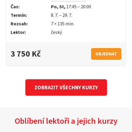
Čas:
Po, St,
17:45 – 20:00
Termín:
8. 7. – 29. 7.
Rozsah:
7 × 135 min.
Lektor:
český
3 750 Kč
OBJEDNAT
ZOBRAZIT VŠECHNY KURZY
Oblíbení lektoři a jejich kurzy