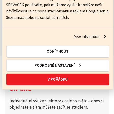
SPĚVÁČEK používáte, pak můžeme využít k analýze naší
No pressure, just practice – I’ll help you get better every lesson.
návštěvnosti a personalizaci obsahu a reklam Google Ads a
Seznam.cz nebo na sociálních sítích.
ZOBRAZIT KURZY
Více informací
ODMÍTNOUT
PODROBNÉ NASTAVENÍ
Vyzkoušejte Katalog lektorů
V POŘÁDKU
on-line
Individuální výuka s lektory z celého světa – dnes si
objednáte a zítra můžete začít se studiem.