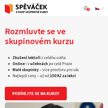
0
Rozmluvte se ve
skupinovém kurzu
Zkušení lektoři
z celého světa
Online
i v
učebnách
po celé Praze
Malé skupinky
– více prostoru pro vás
Nejlepší ceny – už od
150 Kč za lekci
PODÍVEJTE SE NA KURZY