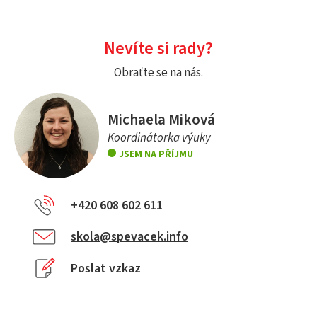
Nevíte si rady?
Obraťte se na nás.
Michaela Miková
Koordinátorka výuky
JSEM NA PŘÍJMU
+420 608 602 611
skola@spevacek.info
Poslat vzkaz