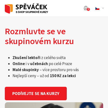
0
Rozmluvte se ve
skupinovém kurzu
Zkušení lektoři
z celého světa
Online
i v
učebnách
po celé Praze
Malé skupinky
– více prostoru pro vás
Nejlepší ceny – už od
150 Kč za lekci
PODÍVEJTE SE NA KURZY