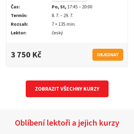
Čas:
Po, St,
17:45 – 20:00
Termín:
8. 7. – 29. 7.
Rozsah:
7 × 135 min.
Lektor:
český
3 750 Kč
OBJEDNAT
ZOBRAZIT VŠECHNY KURZY
Oblíbení lektoři a jejich kurzy