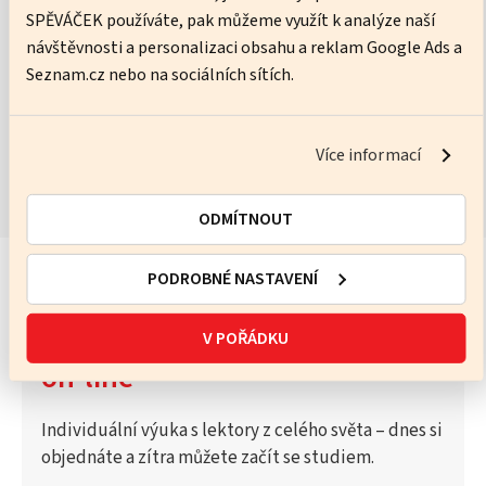
SPĚVÁČEK používáte, pak můžeme využít k analýze naší
No pressure, just practice – I’ll help you get better every lesson.
návštěvnosti a personalizaci obsahu a reklam Google Ads a
Seznam.cz nebo na sociálních sítích.
ZOBRAZIT KURZY
Více informací
ODMÍTNOUT
PODROBNÉ NASTAVENÍ
Vyzkoušejte Katalog lektorů
V POŘÁDKU
on-line
Individuální výuka s lektory z celého světa – dnes si
objednáte a zítra můžete začít se studiem.