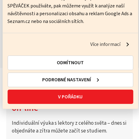
SPĚVÁČEK používáte, pak můžeme využít k analýze naší
No pressure, just practice – I’ll help you get better every lesson.
návštěvnosti a personalizaci obsahu a reklam Google Ads a
Seznam.cz nebo na sociálních sítích.
ZOBRAZIT KURZY
Více informací
ODMÍTNOUT
PODROBNÉ NASTAVENÍ
Vyzkoušejte Katalog lektorů
V POŘÁDKU
on-line
Individuální výuka s lektory z celého světa – dnes si
objednáte a zítra můžete začít se studiem.