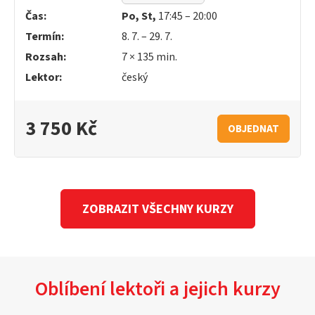
Čas:
Po, St,
17:45 – 20:00
Termín:
8. 7. – 29. 7.
Rozsah:
7 × 135 min.
Lektor:
český
3 750 Kč
OBJEDNAT
ZOBRAZIT VŠECHNY KURZY
Oblíbení lektoři a jejich kurzy