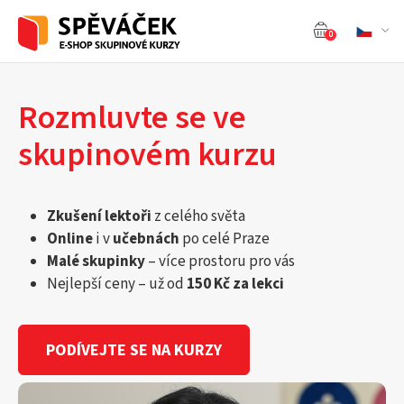
0
Rozmluvte se ve
skupinovém kurzu
Zkušení lektoři
z celého světa
Online
i v
učebnách
po celé Praze
Malé skupinky
– více prostoru pro vás
Nejlepší ceny – už od
150 Kč za lekci
PODÍVEJTE SE NA KURZY