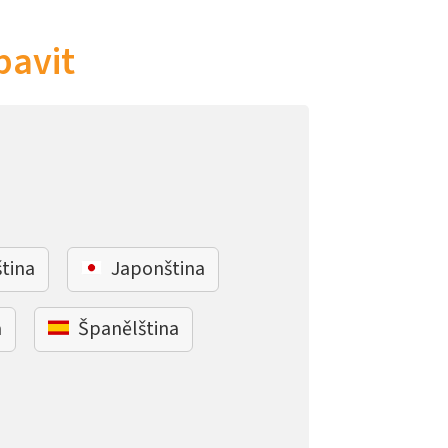
bavit
ština
Japonština
a
Španělština