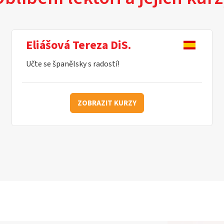
Eliášová Tereza DiS.
Učte se španělsky s radostí!
ZOBRAZIT KURZY