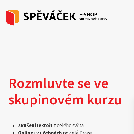
Rozmluvte se ve
skupinovém kurzu
Zkušení lektoři
z celého světa
Online
i v
učebnách
po celé Praze