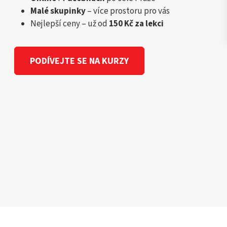
Malé skupinky
– více prostoru pro vás
Nejlepší ceny – už od
150 Kč za lekci
PODÍVEJTE SE NA KURZY