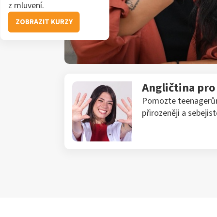
z mluvení.
ZOBRAZIT KURZY
Angličtina pr
Pomozte teenagerům 
přirozeněji a sebejistě