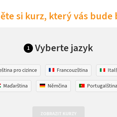
ěte si kurz, který vás bude 
Vyberte jazyk
1
eština pro cizince
Francouzština
Ital
Maďarština
Němčina
Portugalštin
ZOBRAZIT KURZY