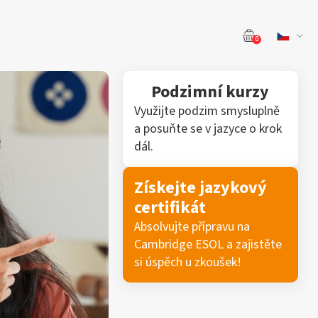
0
Podzimní kurzy
Využijte podzim smysluplně
a posuňte se v jazyce o krok
dál.
Získejte jazykový
certifikát
Absolvujte přípravu na
Cambridge ESOL a zajistěte
si úspěch u zkoušek!