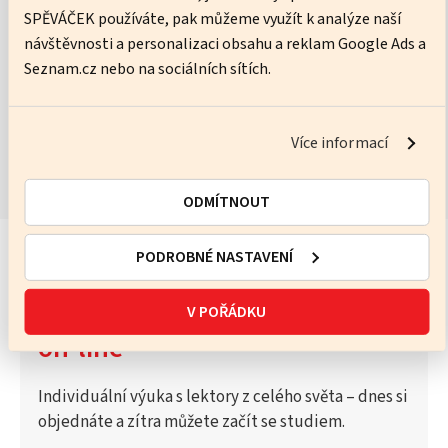
SPĚVÁČEK používáte, pak můžeme využít k analýze naší
No pressure, just practice – I’ll help you get better every lesson.
návštěvnosti a personalizaci obsahu a reklam Google Ads a
Seznam.cz nebo na sociálních sítích.
ZOBRAZIT KURZY
Více informací
ODMÍTNOUT
PODROBNÉ NASTAVENÍ
Vyzkoušejte Katalog lektorů
V POŘÁDKU
on-line
Individuální výuka s lektory z celého světa – dnes si
objednáte a zítra můžete začít se studiem.