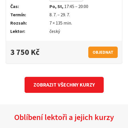
Čas:
Po, St,
17:45 – 20:00
Termín:
8. 7. – 29. 7.
Rozsah:
7 × 135 min.
Lektor:
český
3 750 Kč
OBJEDNAT
ZOBRAZIT VŠECHNY KURZY
Oblíbení lektoři a jejich kurzy