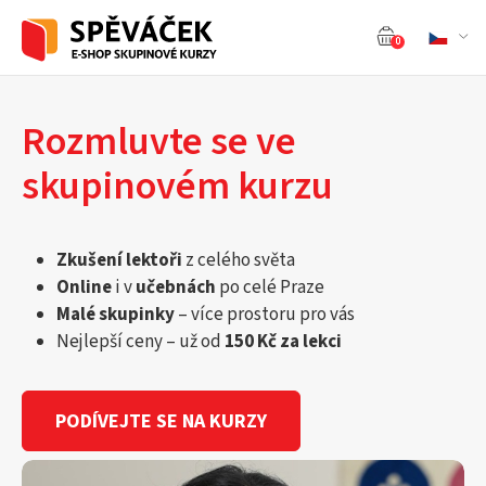
0
Rozmluvte se ve
skupinovém kurzu
Zkušení lektoři
z celého světa
Online
i v
učebnách
po celé Praze
Malé skupinky
– více prostoru pro vás
Nejlepší ceny – už od
150 Kč za lekci
PODÍVEJTE SE NA KURZY