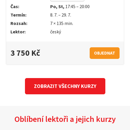
Čas:
Po, St,
17:45 – 20:00
Termín:
8. 7. – 29. 7.
Rozsah:
7 × 135 min.
Lektor:
český
3 750 Kč
OBJEDNAT
ZOBRAZIT VŠECHNY KURZY
Oblíbení lektoři a jejich kurzy