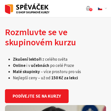
0
Rozmluvte se ve
skupinovém kurzu
Zkušení lektoři
z celého světa
Online
i v
učebnách
po celé Praze
Malé skupinky
– více prostoru pro vás
Nejlepší ceny – už od
150 Kč za lekci
PODÍVEJTE SE NA KURZY