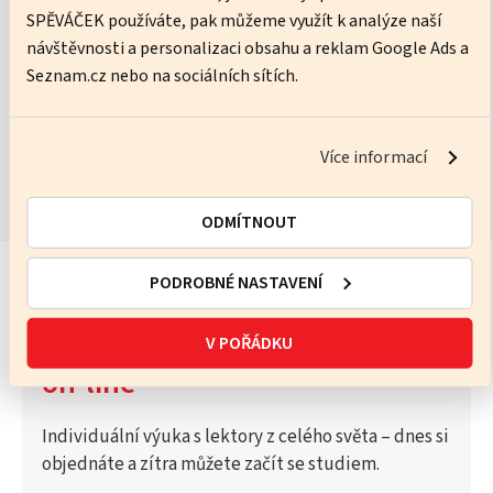
SPĚVÁČEK používáte, pak můžeme využít k analýze naší
No pressure, just practice – I’ll help you get better every lesson.
návštěvnosti a personalizaci obsahu a reklam Google Ads a
Seznam.cz nebo na sociálních sítích.
ZOBRAZIT KURZY
Více informací
ODMÍTNOUT
PODROBNÉ NASTAVENÍ
Vyzkoušejte Katalog lektorů
V POŘÁDKU
on-line
Individuální výuka s lektory z celého světa – dnes si
objednáte a zítra můžete začít se studiem.